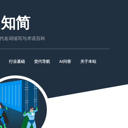
知简
代名词缩写与术语百科
行业基础
货代导航
AI问答
关于本站
海
运